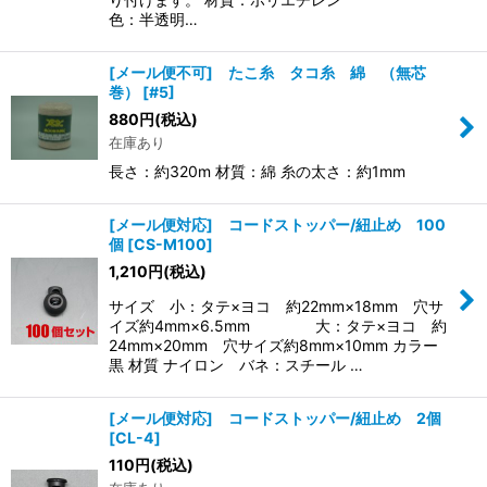
色：半透明…
[メール便不可] たこ糸 タコ糸 綿 （無芯
巻）
[
#5
]
880
円
(税込)
在庫あり
長さ：約320m 材質：綿 糸の太さ：約1mm
[メール便対応] コードストッパー/紐止め 100
個
[
CS-M100
]
1,210
円
(税込)
サイズ 小：タテ×ヨコ 約22mm×18mm 穴サ
イズ約4mm×6.5mm 大：タテ×ヨコ 約
24mm×20mm 穴サイズ約8mm×10mm カラー
黒 材質 ナイロン バネ：スチール …
[メール便対応] コードストッパー/紐止め 2個
[
CL-4
]
110
円
(税込)