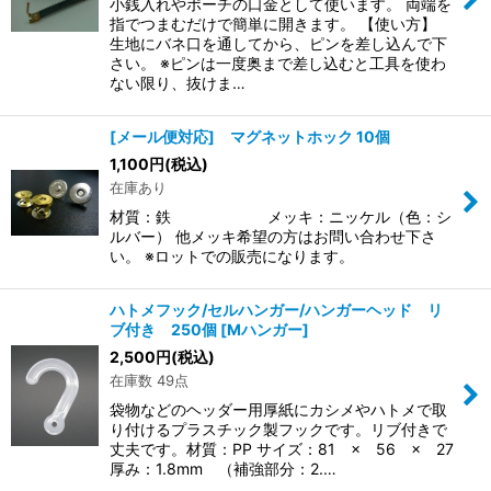
小銭入れやポーチの口金として使います。 両端を
指でつまむだけで簡単に開きます。 【使い方】
生地にバネ口を通してから、ピンを差し込んで下
さい。 ※ピンは一度奥まで差し込むと工具を使わ
ない限り、抜けま…
[メール便対応] マグネットホック 10個
1,100
円
(税込)
在庫あり
材質：鉄 メッキ：ニッケル（色：シ
ルバー） 他メッキ希望の方はお問い合わせ下さ
い。 ※ロットでの販売になります。
ハトメフック/セルハンガー/ハンガーヘッド リ
ブ付き 250個
[
Mハンガー
]
2,500
円
(税込)
在庫数 49点
袋物などのヘッダー用厚紙にカシメやハトメで取
り付けるプラスチック製フックです。リブ付きで
丈夫です。材質：PP サイズ：81 × 56 × 27
厚み：1.8mm （補強部分：2.…