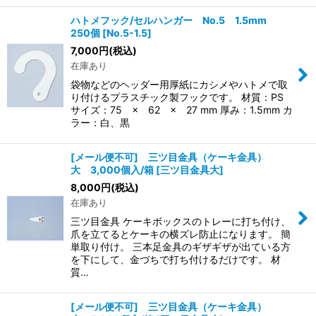
ハトメフック/セルハンガー No.5 1.5mm
250個
[
No.5-1.5
]
7,000
円
(税込)
在庫あり
袋物などのヘッダー用厚紙にカシメやハトメで取
り付けるプラスチック製フックです。 材質：PS
サイズ：75 × 62 × 27 mm 厚み：1.5mm カ
ラー：白、黒
[メール便不可] 三ツ目金具（ケーキ金具）
大 3,000個入/箱
[
三ツ目金具大
]
8,000
円
(税込)
在庫あり
三ツ目金具 ケーキボックスのトレーに打ち付け、
爪を立てるとケーキの横ズレ防止になります。 簡
単取り付け。 三本足金具のギザギザが出ている方
を下にして、金づちで打ち付けるだけです。 材
質…
[メール便不可] 三ツ目金具（ケーキ金具）