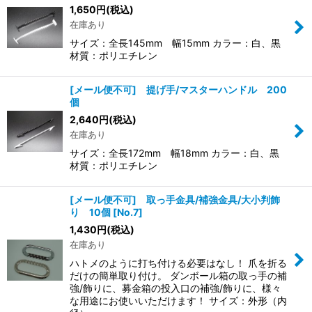
1,650
円
(税込)
在庫あり
サイズ：全長145mm 幅15mm カラー：白、黒
材質：ポリエチレン
[メール便不可] 提げ手/マスターハンドル 200
個
2,640
円
(税込)
在庫あり
サイズ：全長172mm 幅18mm カラー：白、黒
材質：ポリエチレン
[メール便不可] 取っ手金具/補強金具/大小判飾
り 10個
[
No.7
]
1,430
円
(税込)
在庫あり
ハトメのように打ち付ける必要はなし！ 爪を折る
だけの簡単取り付け。 ダンボール箱の取っ手の補
強/飾りに、募金箱の投入口の補強/飾りに、様々
な用途にお使いいただけます！ サイズ：外形（内