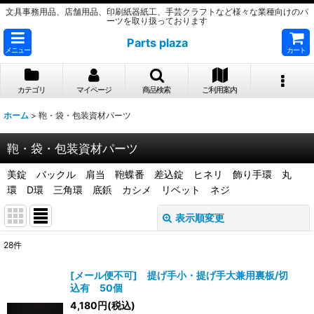
文具事務用品、店舗用品、印刷紙器紙工、手芸クラフトなど様々な業種向けのパ
ーツを取り扱っております
Parts plaza
メニュー
カート
カテゴリ
マイページ
商品検索
ご利用案内
ホーム
>
鞄・袋・包装資材パーツ
鞄・袋・包装資材パーツ
美錠 バックル 肩当 鞄蝶番 差込錠 ヒネリ 飾り手環 丸
環 D環 三角環 底鋲 カシメ リベット ネジ
表示順変更
閉じる
28
件
サブカテゴリ
:
[メール便不可] 提げ手小・提げ手大兼用裏板/切
込有 50個
表示数
:
4,180
円
(税込)