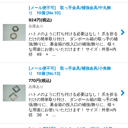
[メール便不可] 取っ手金具/補強金具/中丸飾
り 10個
[
No.10
]
924
円
(税込)
在庫あり
ハトメのように打ち付ける必要はなし！ 爪を折る
だけの簡単取り付け。 ダンボール箱の取っ手の補
強/飾りに、募金箱の投入口の補強/飾りに、様々
な用途にお使いいただけます！ サイズ：外形×内
径 49 × …
[メール便不可] 取っ手金具/補強金具/小角飾
り 10個
[
No.13
]
770
円
(税込)
在庫あり
ハトメのように打ち付ける必要はなし！ 爪を折る
だけの簡単取り付け。 ダンボール箱の取っ手の補
強/飾りに、募金箱の投入口の補強/飾りに、様々
な用途にお使いいただけます！ サイズ：外形×内
径 36 × …