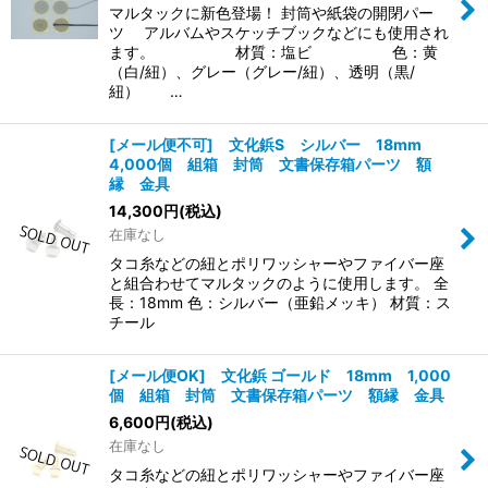
マルタックに新色登場！ 封筒や紙袋の開閉パー
ツ アルバムやスケッチブックなどにも使用され
ます。 材質：塩ビ 色：黄
（白/紐）、グレー（グレー/紐）、透明（黒/
紐） …
[メール便不可] 文化鋲S シルバー 18mm
4,000個 組箱 封筒 文書保存箱パーツ 額
縁 金具
14,300
円
(税込)
在庫なし
タコ糸などの紐とポリワッシャーやファイバー座
と組合わせてマルタックのように使用します。 全
長：18mm 色：シルバー（亜鉛メッキ） 材質：ス
チール
[メール便OK] 文化鋲 ゴールド 18mm 1,000
個 組箱 封筒 文書保存箱パーツ 額縁 金具
6,600
円
(税込)
在庫なし
タコ糸などの紐とポリワッシャーやファイバー座