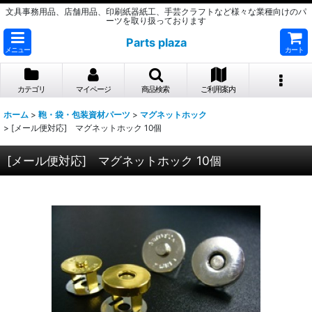
文具事務用品、店舗用品、印刷紙器紙工、手芸クラフトなど様々な業種向けのパ
ーツを取り扱っております
Parts plaza
メニュー
カート
カテゴリ
マイページ
商品検索
ご利用案内
ホーム
>
鞄・袋・包装資材パーツ
>
マグネットホック
>
[メール便対応] マグネットホック 10個
[メール便対応] マグネットホック 10個