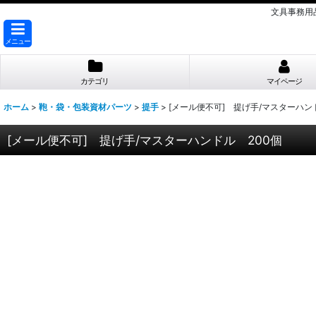
文具事務用
メニュー
カテゴリ
マイページ
ホーム
>
鞄・袋・包装資材パーツ
>
提手
>
[メール便不可] 提げ手/マスターハン
[メール便不可] 提げ手/マスターハンドル 200個