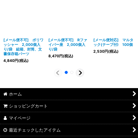
[メール便不可] ポリワ
[メール便不可] Rファ
[メール便対応] マルタ
ッシャー 2,000個入
イバー座 2,000個入
ック(テープ付) 100個
り/袋 組箱、封筒、文
り/袋
2,530
円
(税込)
書保存箱パーツ
8,470
円
(税込)
4,840
円
(税込)
ホーム
ショッピングカート
マイページ
最近チェックしたアイテム