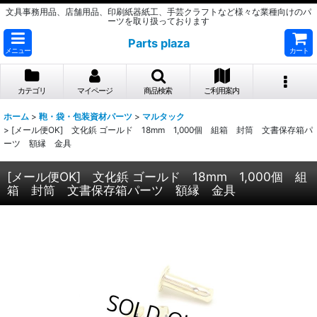
文具事務用品、店舗用品、印刷紙器紙工、手芸クラフトなど様々な業種向けのパ
ーツを取り扱っております
Parts plaza
メニュー
カート
カテゴリ
マイページ
商品検索
ご利用案内
ホーム
>
鞄・袋・包装資材パーツ
>
マルタック
>
[メール便OK] 文化鋲 ゴールド 18mm 1,000個 組箱 封筒 文書保存箱パ
ーツ 額縁 金具
[メール便OK] 文化鋲 ゴールド 18mm 1,000個 組
箱 封筒 文書保存箱パーツ 額縁 金具