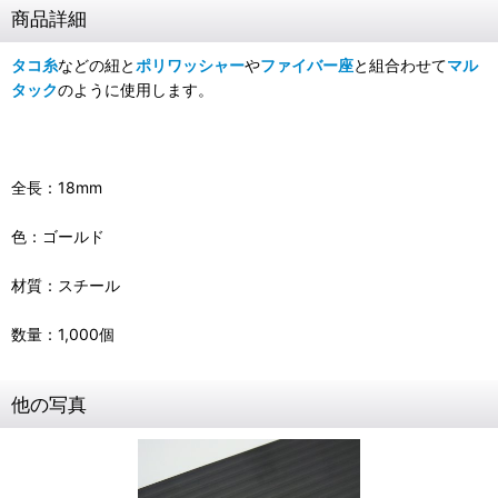
商品詳細
タコ糸
などの紐と
ポリワッシャー
や
ファイバー座
と組合わせて
マル
タック
のように使用します。
全長：18mm
色：ゴールド
材質：スチール
数量：1,000個
他の写真