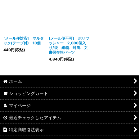
[メール便対応] マルタ
[メール便不可] ポリワ
ック(テープ付) 10個
ッシャー 2,000個入
り/袋 組箱、封筒、文
440
円
(税込)
書保存箱パーツ
4,840
円
(税込)
ホーム
ショッピングカート
マイページ
最近チェックしたアイテム
特定商取引法表示