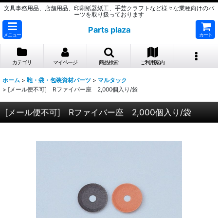
文具事務用品、店舗用品、印刷紙器紙工、手芸クラフトなど様々な業種向けのパ
ーツを取り扱っております
Parts plaza
メニュー
カート
カテゴリ
マイページ
商品検索
ご利用案内
ホーム
>
鞄・袋・包装資材パーツ
>
マルタック
>
[メール便不可] Rファイバー座 2,000個入り/袋
[メール便不可] Rファイバー座 2,000個入り/袋