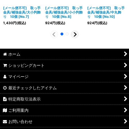
[メール便不可] 取っ手
[メール便不可] 取っ手
[メール便不可] 取っ手
金具/補強金具/大小判飾
金具/補強金具/小小判飾
金具/補強金具/中丸飾
り 10個
[
No.7
]
り 10個
[
No.8
]
り 10個
[
No.10
]
1,430
円
(税込)
924
円
(税込)
924
円
(税込)
ホーム
ショッピングカート
マイページ
最近チェックしたアイテム
特定商取引法表示
ご利用案内
お問い合わせ