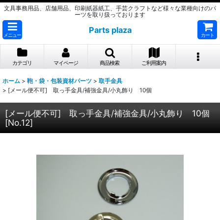
文具事務用品、店舗用品、印刷紙器紙工、手芸クラフトなど様々な業種向けのパ
ーツを取り扱っております
Parts plaza
メニュー
カート
カテゴリ
マイページ
商品検索
ご利用案内
ホーム
>
鞄・袋・包装資材パーツ
>
取手金具
>
[メール便不可] 取っ手金具/補強金具/小丸飾り 10個
[メール便不可] 取っ手金具/補強金具/小丸飾り 10個
[
No.12
]