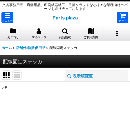
文具事務用品、店舗用品、印刷紙器紙工、手芸クラフトなど様々な業種向けのパ
ーツを取り扱っております
Parts plaza
メニュー
カート
カテゴリ
マイページ
商品検索
ご利用案内
ホーム
>
店舗什器/販促用品
>
配線固定ステッカ
配線固定ステッカ
表示順変更
閉じる
5
件
表示数
:
並び順
:
絞り込む