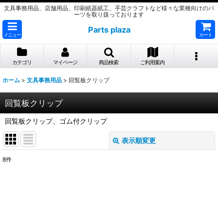
文具事務用品、店舗用品、印刷紙器紙工、手芸クラフトなど様々な業種向けのパ
ーツを取り扱っております
Parts plaza
メニュー
カート
カテゴリ
マイページ
商品検索
ご利用案内
ホーム
>
文具事務用品
>
回覧板クリップ
回覧板クリップ
回覧板クリップ、ゴム付クリップ
表示順変更
閉じる
8
件
表示数
:
並び順
: