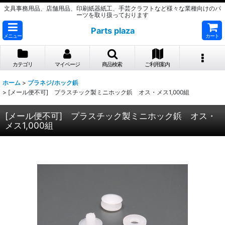
文具事務用品、店舗用品、印刷紙器紙工、手芸クラフトなど様々な業種向けのパ
ーツを取り扱っております
Parts plaza
メニュー
カート
カテゴリ
マイページ
商品検索
ご利用案内
ホーム
>
プラネジ/ホック鋲
>
[メール便不可] プラスチック製ミニホック鋲 オス・メス1,000組
[メール便不可] プラスチック製ミニホック鋲 オス・
メス1,000組